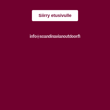
Siirry etusivulle
info@scandinavianoutdoor.fi