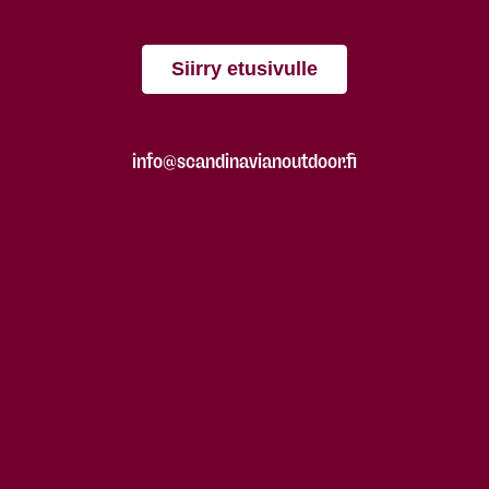
Siirry etusivulle
info@scandinavianoutdoor.fi