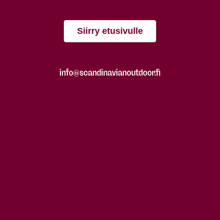
Siirry etusivulle
info@scandinavianoutdoor.fi