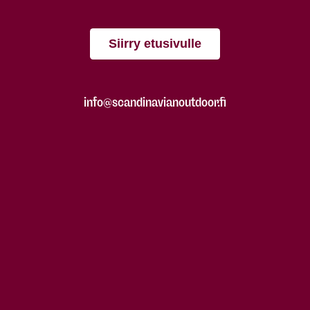
Siirry etusivulle
info@scandinavianoutdoor.fi