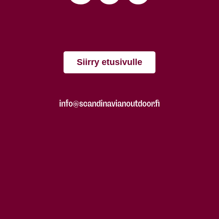
Siirry etusivulle
info@scandinavianoutdoor.fi