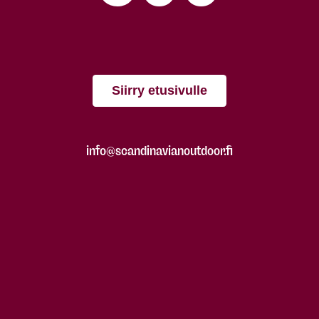
Siirry etusivulle
info@scandinavianoutdoor.fi