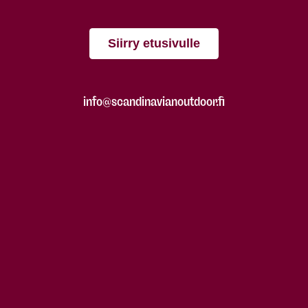
Siirry etusivulle
info@scandinavianoutdoor.fi