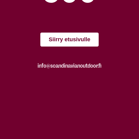
Siirry etusivulle
info@scandinavianoutdoor.fi