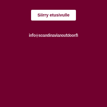
Siirry etusivulle
info@scandinavianoutdoor.fi