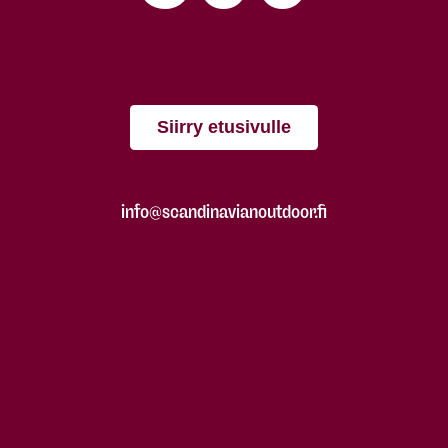
Siirry etusivulle
info@scandinavianoutdoor.fi