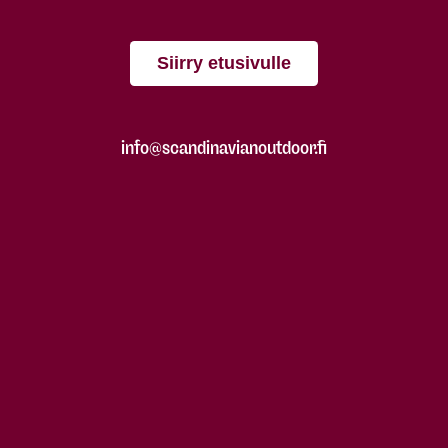
Siirry etusivulle
info@scandinavianoutdoor.fi