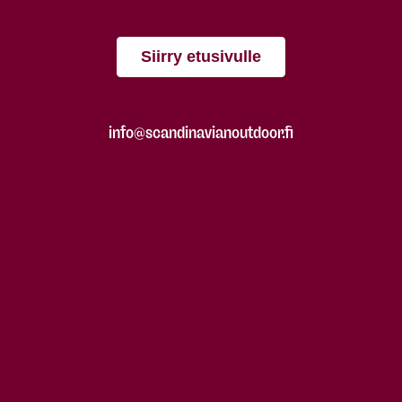
Siirry etusivulle
info@scandinavianoutdoor.fi