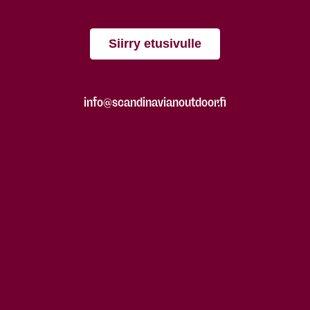
Siirry etusivulle
info@scandinavianoutdoor.fi