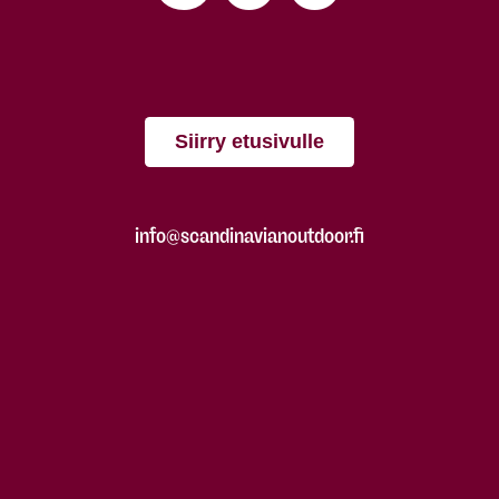
Siirry etusivulle
info@scandinavianoutdoor.fi