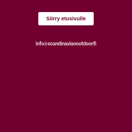
Siirry etusivulle
info@scandinavianoutdoor.fi