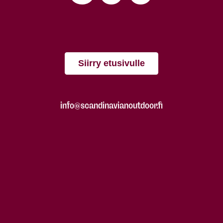
Siirry etusivulle
info@scandinavianoutdoor.fi