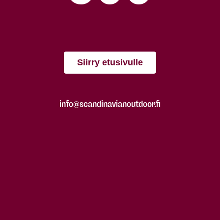
Siirry etusivulle
info@scandinavianoutdoor.fi