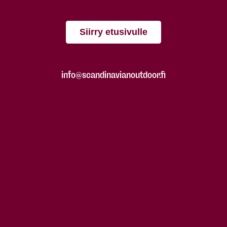
Siirry etusivulle
info@scandinavianoutdoor.fi