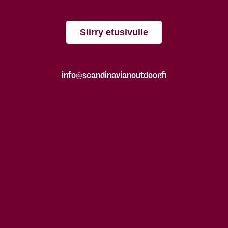
Siirry etusivulle
info@scandinavianoutdoor.fi