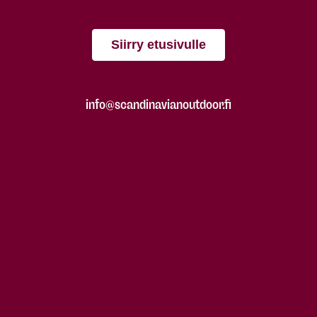
Siirry etusivulle
info@scandinavianoutdoor.fi