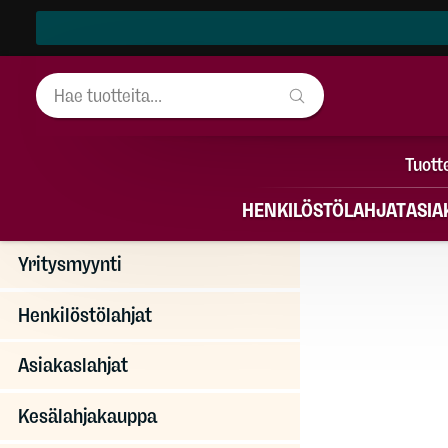
Tuott
HENKILÖSTÖLAHJAT
ASIA
Yritysmyynti
Henkilöstölahjat
Asiakaslahjat
Kesälahjakauppa