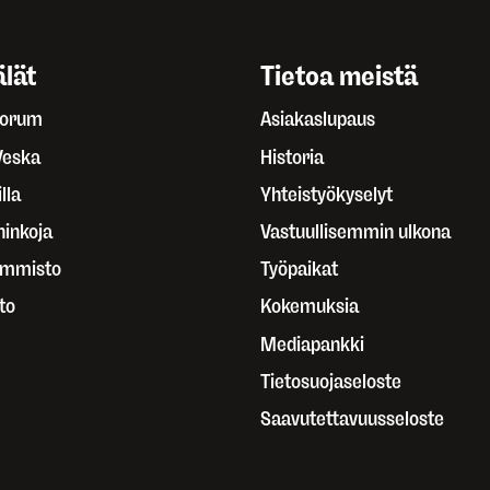
lät
Tietoa meistä
Forum
Asiakaslupaus
Veska
Historia
lla
Yhteistyökyselyt
ninkoja
Vastuullisemmin ulkona
ammisto
Työpaikat
to
Kokemuksia
Mediapankki
Tietosuojaseloste
Saavutettavuusseloste