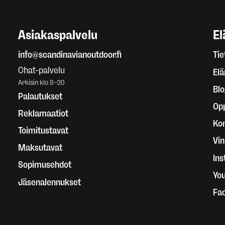
Asiakaspalvelu
El
info@scandinavianoutdoor.fi
Tie
Chat-palvelu
El
Arkisin klo 8–20
Blo
Palautukset
Op
Reklamaatiot
Kor
Toimitustavat
Vin
Maksutavat
In
Sopimusehdot
Yo
Jäsenalennukset
Fa