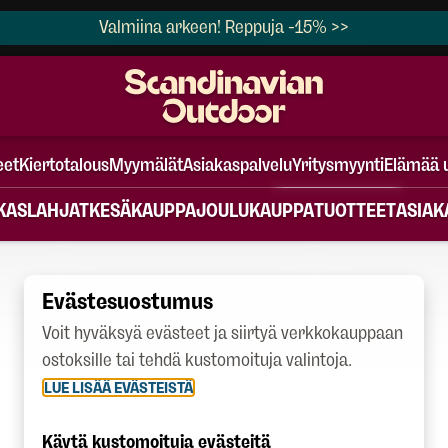
Valmiina arkeen! Reppuja -15% >>
eet
Kiertotalous
Myymälät
Asiakaspalvelu
Yritysmyynti
Elämää 
KASLAHJAT
KESÄKAUPPA
JOULUKAUPPA
TUOTTEET
ASIAK
Evästesuostumus
Voit hyväksyä evästeet ja siirtyä verkkokauppaan
ostoksille tai tehdä kustomoituja valintoja.
LUE LISÄÄ EVÄSTEISTÄ
Käytä kustomoituja evästeitä