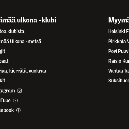
ämää ulkona -klubi
Myymä
toa klubista
Helsinki 
ämää Ulkona -metsä
Pirkkala 
git
Pori Puuvi
paat
Raisio Ku
jaa, kierrätä, vuokraa
Vantaa T
kit
Suksihuol
stagram
uTube
cebook