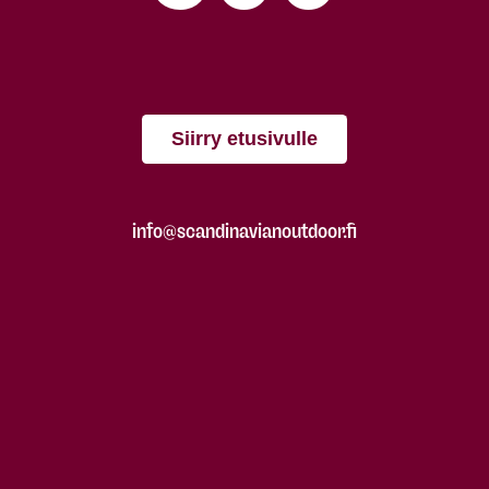
Siirry etusivulle
info@scandinavianoutdoor.fi