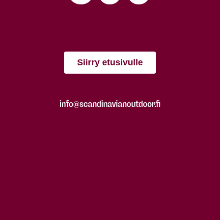
Siirry etusivulle
info@scandinavianoutdoor.fi