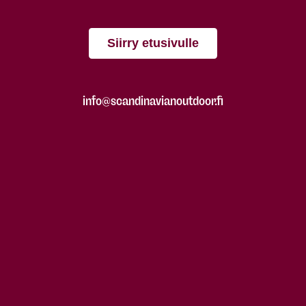
Siirry etusivulle
info@scandinavianoutdoor.fi