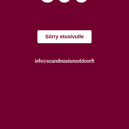
Siirry etusivulle
info@scandinavianoutdoor.fi