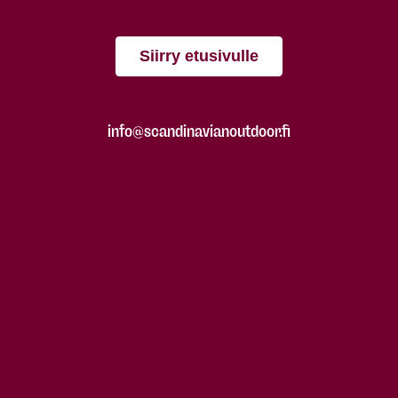
Siirry etusivulle
info@scandinavianoutdoor.fi