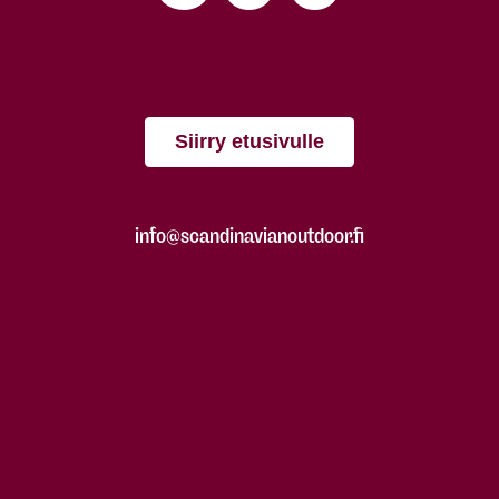
Siirry etusivulle
info@scandinavianoutdoor.fi