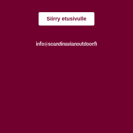
Siirry etusivulle
info@scandinavianoutdoor.fi