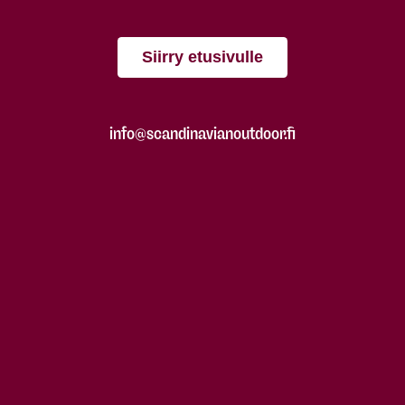
Siirry etusivulle
info@scandinavianoutdoor.fi