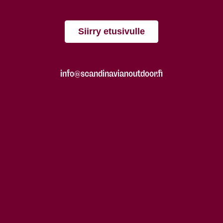
Siirry etusivulle
info@scandinavianoutdoor.fi