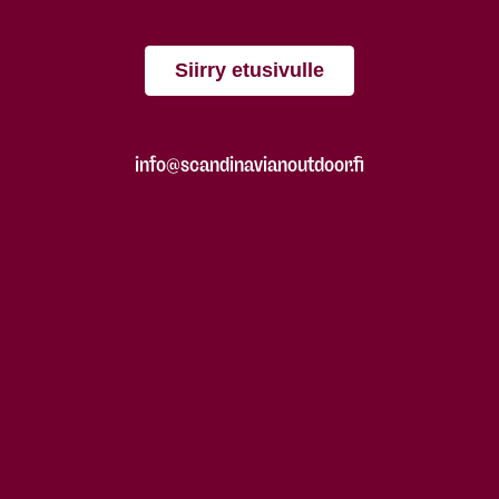
Siirry etusivulle
info@scandinavianoutdoor.fi