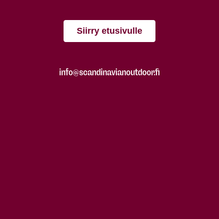
Siirry etusivulle
info@scandinavianoutdoor.fi