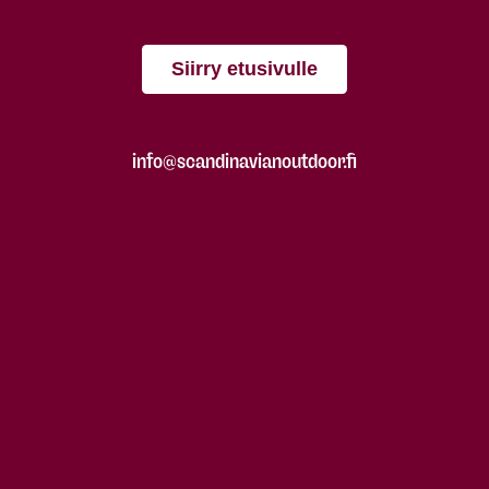
Siirry etusivulle
info@scandinavianoutdoor.fi