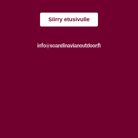
Siirry etusivulle
info@scandinavianoutdoor.fi