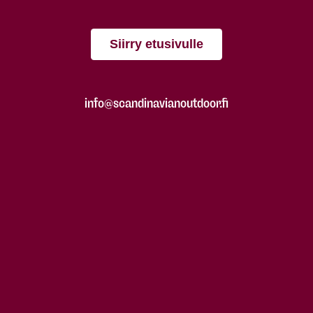
Siirry etusivulle
info@scandinavianoutdoor.fi