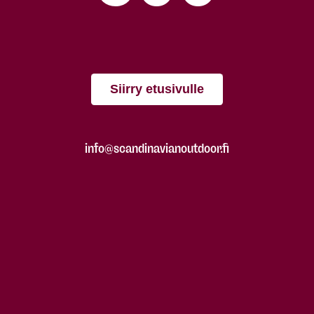
Siirry etusivulle
info@scandinavianoutdoor.fi