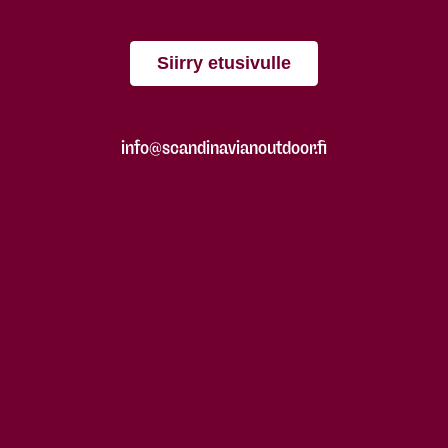
Siirry etusivulle
info@scandinavianoutdoor.fi