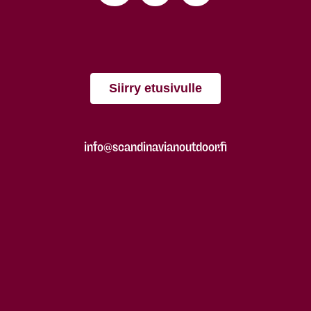
Siirry etusivulle
info@scandinavianoutdoor.fi