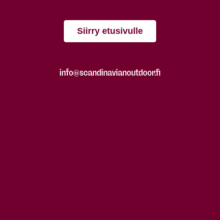
Siirry etusivulle
info@scandinavianoutdoor.fi