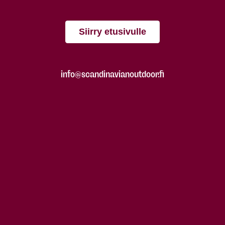
Siirry etusivulle
info@scandinavianoutdoor.fi