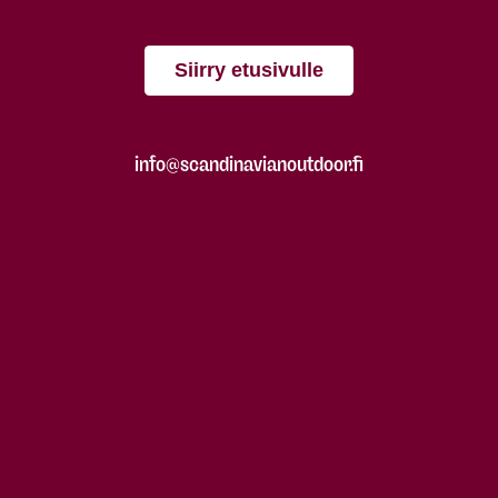
Siirry etusivulle
info@scandinavianoutdoor.fi