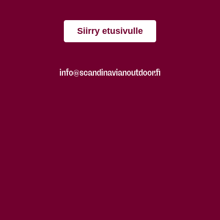
Siirry etusivulle
info@scandinavianoutdoor.fi