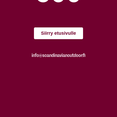
Siirry etusivulle
info@scandinavianoutdoor.fi