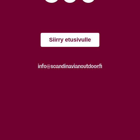
Siirry etusivulle
info@scandinavianoutdoor.fi