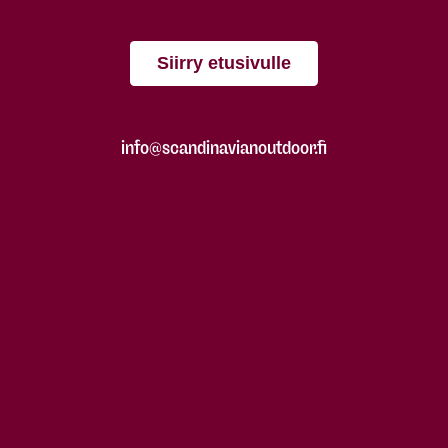
Siirry etusivulle
info@scandinavianoutdoor.fi