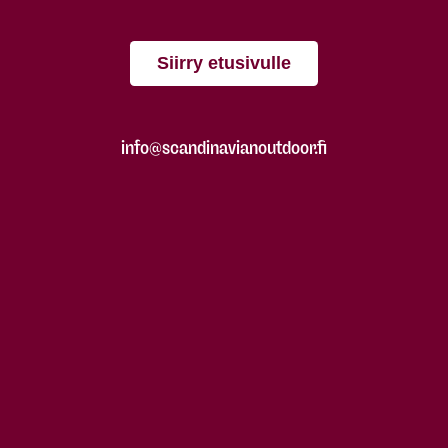
Siirry etusivulle
info@scandinavianoutdoor.fi