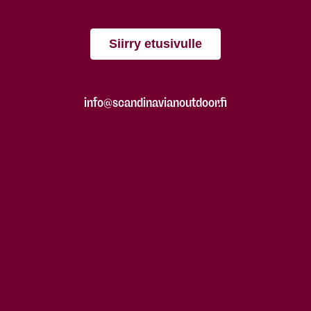
Siirry etusivulle
info@scandinavianoutdoor.fi