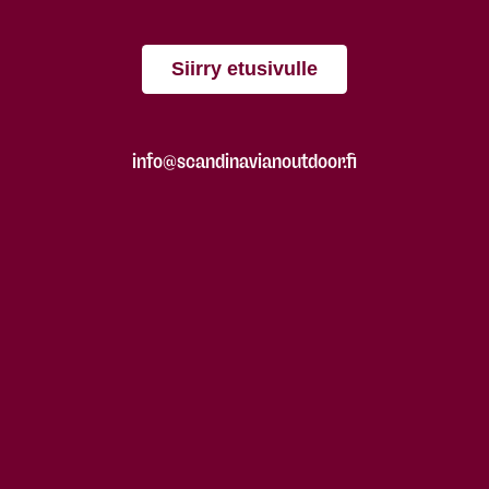
Siirry etusivulle
info@scandinavianoutdoor.fi