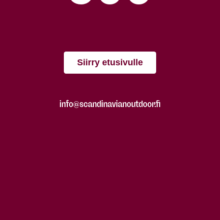
Siirry etusivulle
info@scandinavianoutdoor.fi