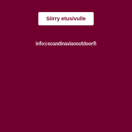
Siirry etusivulle
info@scandinavianoutdoor.fi